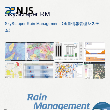
SkyScraper RM
SkyScraper Rain Management（雨量情報管理システ
ム）
News
Services
Company
Recruit
Investors