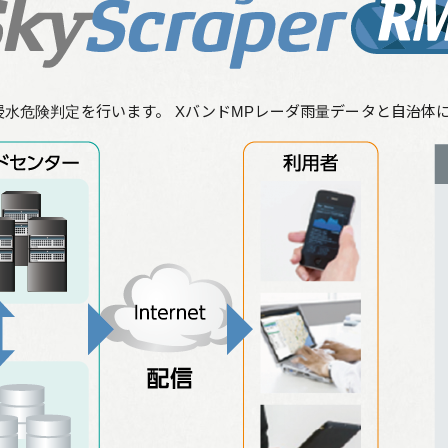
リーフレット集
従業員向け安否情報
の高い浸水危険判定を行います。 XバンドMPレーダ雨量データ
協力会社向けサイト
アルムナイ組織 Oliveの会
個人情報保護方針
サイト利用規定
サイトマップ
お問い合わせ