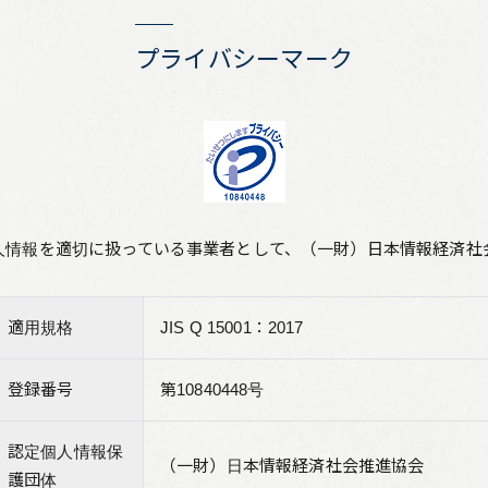
リーフレット集
プライバシーマーク
従業員向け安否情報
協力会社向けサイト
アルムナイ組織 Oliveの会
個人情報保護方針
人情報を適切に扱っている事業者として、（一財）日本情報経済社
サイト利用規定
適用規格
サイトマップ
JIS Q 15001：2017
お問い合わせ
登録番号
第10840448号
認定個人情報保
（一財）日本情報経済社会推進協会
護団体