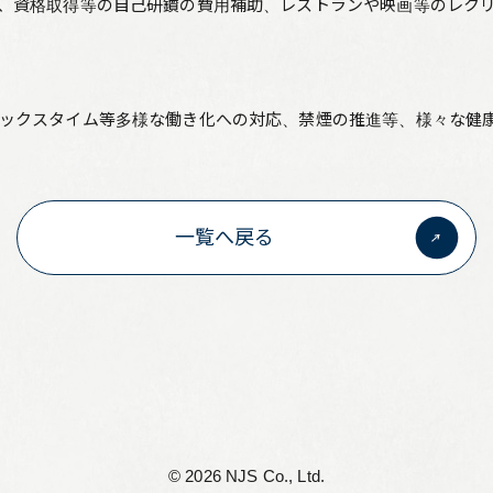
、資格取得等の自己研鑽の費用補助、レストランや映画等のレク
リーフレット集
従業員向け安否情報
ックスタイム等多様な働き化への対応、禁煙の推進等、様々な健康
協力会社向けサイト
アルムナイ組織 Oliveの会
一覧へ戻る
個人情報保護方針
サイト利用規定
サイトマップ
お問い合わせ
©︎ 2026 NJS Co., Ltd.