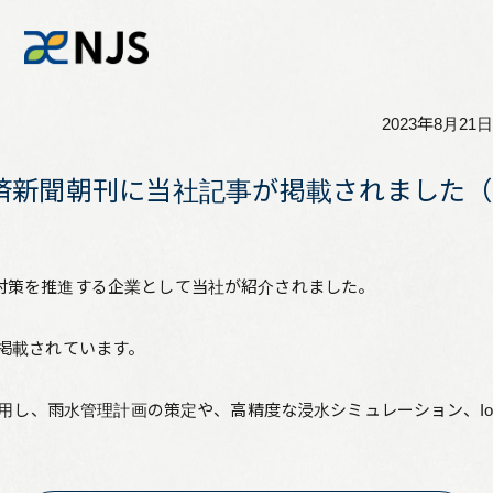
2023年8月21日
News
済新聞朝刊に当社記事が掲載されました（
Services
対策を推進する企業として当社が紹介されました。
Company
掲載されています。
Recruit
を活用し、雨水管理計画の策定や、高精度な浸水シミュレーション、I
Investors