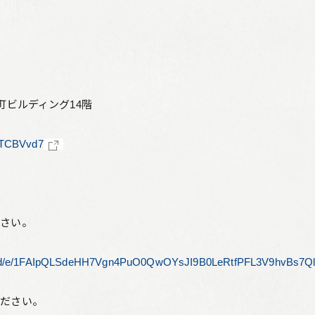
リーフレット集
従業員向け安否情報
協力会社向けサイト
アルムナイ組織 Oliveの会
町ビルディング14階
7yTCBVvd7
個人情報保護方針
サイト利用規定
サイトマップ
ださい。
お問い合わせ
rms/d/e/1FAIpQLSdeHH7Vgn4PuO0QwOYsJI9B0LeRtfPFL3V9hvBs7QlL
ください。