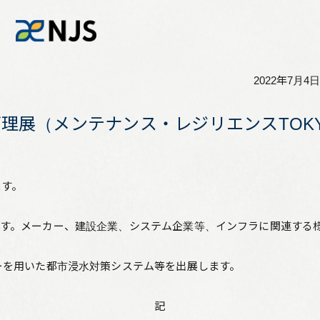
2022年7月4日
News
理展（メンテナンス・レジリエンスTOKY
Services
ます。
Company
ます。メーカー、建設企業、システム企業等、インフラに関連する
Recruit
ーを用いた都市浸水対策システム等を出展します。
Investors
記