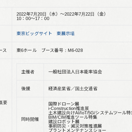
リーフレット集
2022年7月20日（水）～2022年7月22日（金）
10：00～17：00
従業員向け安否情報
協力会社向けサイト
東京ビッグサイト 東展示場
アルムナイ組織 Oliveの会
ース
東6ホール ブース番号：M6-028
個人情報保護方針
主催者
一般社団法人日本能率協会
サイト利用規定
サイトマップ
後援
経済産業省／国土交通省
お問い合わせ
概要
国際ドローン展
i-Construction推進展
土木建設向けAI/IoT/5G/システムツール特
BIM/CIM推進ツール特集
同時開催
建設ロボット展
事前防災・減災対策推進展
プラントメンテナンスショー