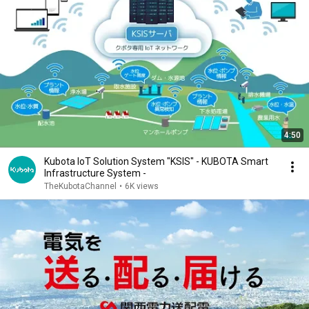
4:50
Kubota IoT Solution System "KSIS" - KUBOTA Smart
Infrastructure System -
TheKubotaChannel
•
6K views