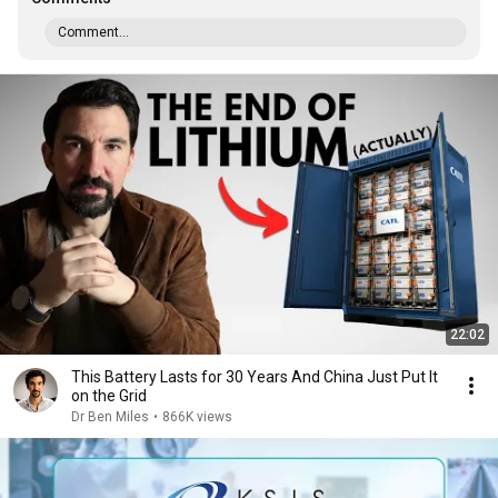
Comment...
22:02
This Battery Lasts for 30 Years And China Just Put It
on the Grid
Dr Ben Miles
•
866K views