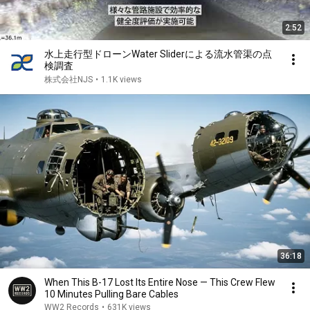
2:52
水上走行型ドローンWater Sliderによる流水管渠の点
検調査
株式会社NJS
•
1.1K views
36:18
When This B-17 Lost Its Entire Nose — This Crew Flew
10 Minutes Pulling Bare Cables
WW2 Records
•
631K views