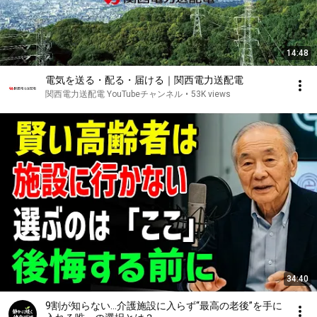
14:48
電気を送る・配る・届ける｜関西電力送配電
関西電力送配電 YouTubeチャンネル
•
53K views
34:40
9割が知らない…介護施設に入らず“最高の老後”を手に