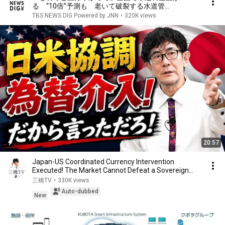
る “10倍”予測も 老いて破裂する水道管
【news23】｜TBS NEWS DIG
TBS NEWS DIG Powered by JNN
•
320K views
20:57
Japan-US Coordinated Currency Intervention
Executed! The Market Cannot Defeat a Sovereign
Currenc...
三橋TV
•
330K views
Auto-dubbed
New