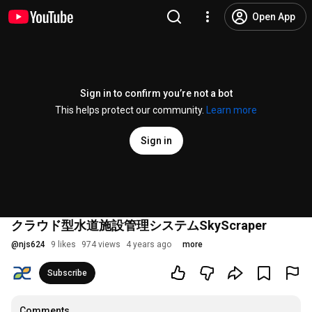
Open App
Sign in to confirm you’re not a bot
This helps protect our community.
Learn more
Sign in
クラウド型水道施設管理システムSkyScraper
@
njs624
9 likes
974 views
4 years ago
more
Subscribe
Comments