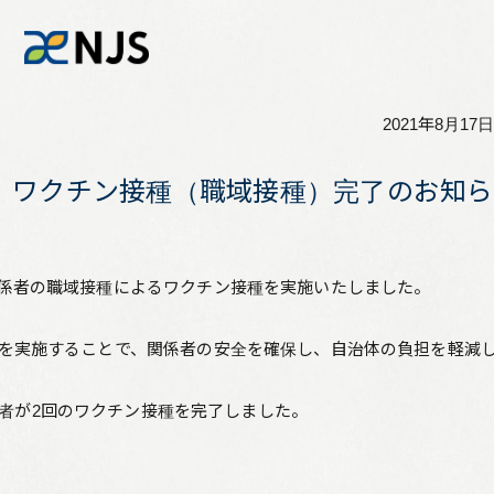
2021年8月17日
News
ワクチン接種（職域接種）完了のお知ら
Services
係者の職域接種によるワクチン接種を実施いたしました。
Company
を実施することで、関係者の安全を確保し、自治体の負担を軽減
Recruit
者が
2
回のワクチン接種を完了しました。
Investors