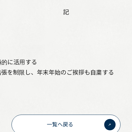
インスペクションサービス
事業
記
カスタマーサービス
NJS
マネ
サス
極的に活用する
出張を制限し、年末年始のご挨拶も自粛する
一覧へ戻る