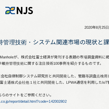
2020年8月25日
News
維持管理技術・システム関連市場の現状と
Services
rとSkyManholeが、株式会社富士経済が発刊する表題の市場調査資料
ラ維持管理技術に関する注目技術100事例を紹介するものです。
Company
当社が株式会社自律制御システム研究所と共同開発した、管路等調査点検用
Recruit
：当社が富士通株式会社他１社と共同開発した、LPWA通信を利用したIo
Investors
ちらのサイトをご参照ください。
ai.co.jp/report/detail.html?code=142002802