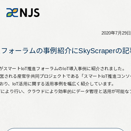
2020年7月29日
News
進フォーラムの事例紹介にSkyScraper
Services
」がスマートIoT推進フォーラムのIoT導入事例に紹介されました。
運営される産官学共同プロジェクトである「スマートIoT推進コン
Company
おり、IoT活用に関する活用事例を幅広く紹介しています。
グをIoTにより行い、クラウドにより効率的にデータ管理と活用が可
Recruit
Investors