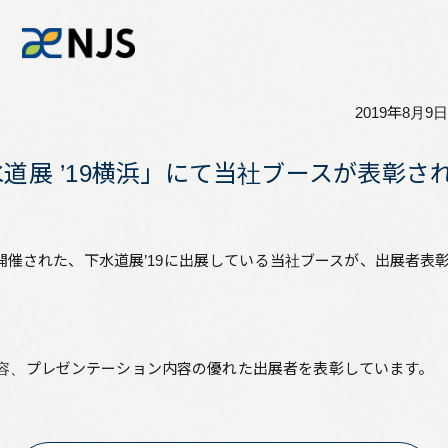
2019年8月9日
News
道展 ’19横浜」にて当社ブースが表彰さ
Services
で開催された、下水道展’19に出展している当社ブースが、出展者表
Company
Recruit
容、プレゼンテーション内容の優れた出展者を表彰しています。
Investors