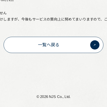
リーフレット集
せん
従業員向け安否情報
けしますが、今後もサービスの質向上に努めてまいりますので、ご
協力会社向けサイト
アルムナイ組織 Oliveの会
一覧へ戻る
個人情報保護方針
サイト利用規定
サイトマップ
お問い合わせ
©︎ 2026 NJS Co., Ltd.