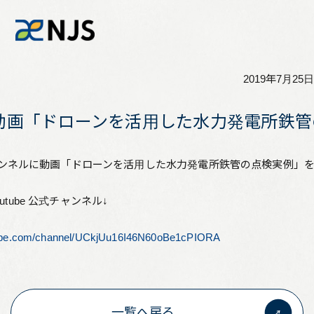
2019年7月25日
News
ネルに動画「ドローンを活用した水力発電所
Services
公式チャンネルに動画「ドローンを活用した水力発電所鉄管の点検実例」
Company
utube 公式チャンネル↓
Recruit
tube.com/channel/UCkjUu16I46N60oBe1cPIORA
Investors
一覧へ戻る