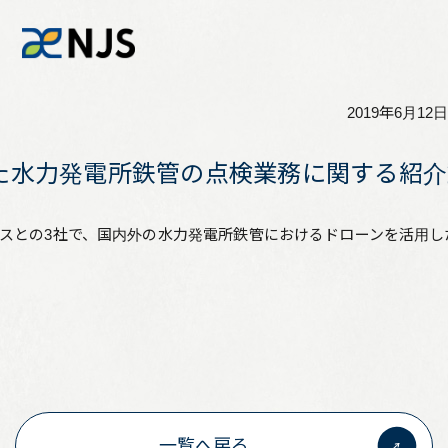
2019年6月12日
News
た水力発電所鉄管の点検業務に関する紹介
Services
クノスとの3社で、国内外の水力発電所鉄管におけるドローンを活
Company
Recruit
Investors
一覧へ戻る