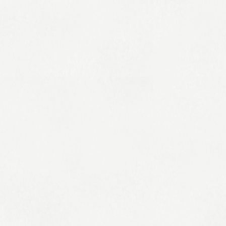
決算短信
所案内
有価証券報告書
グループ
統合報告書
ジメントシステム
株主報告書
テナビリティ
業績ハイライト
IRカレンダー