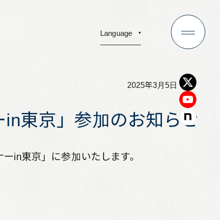
Language
2025年3月5日
pany
Recruit
ナーin東京」参加のお知らせ
any
採用情報
プメッセージ
Investors
ミナーin東京」に参加いたします。
ロソフィ
株主・投資家情報
概要
IR News
構成