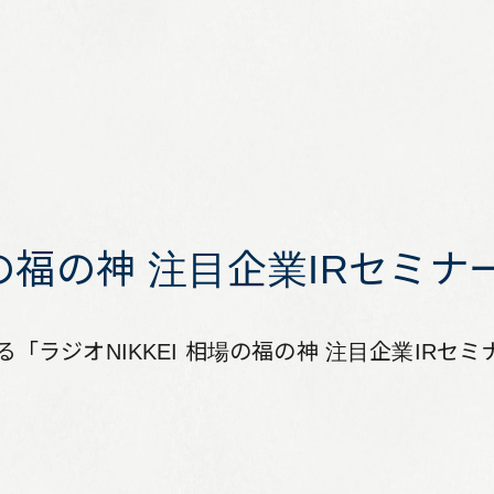
Services
Com
場の福の神 注目企業IRセミ
Services
Comp
地域と環境のソリューション
トッ
る「ラジオNIKKEI 相場の福の神 注目企業IRセ
インフラソリューション
フィ
グローバルソリューション
会社
ソフトウェアサービス
組織