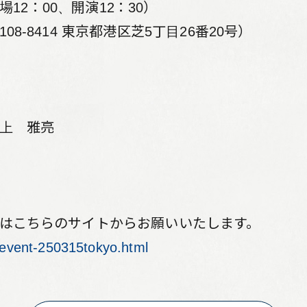
2：00、開演12：30）
インスペクションサービス
事業
-8414 東京都港区芝5丁目26番20号）
カスタマーサービス
NJS
マネ
サス
上 雅亮
はこちらのサイトからお願いいたします。
m/event-250315tokyo.html