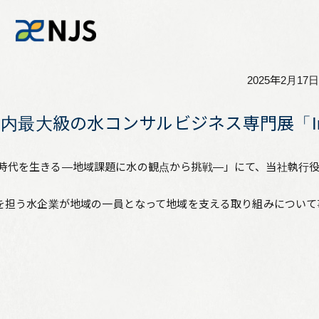
2025年2月17日
News
最大級の水コンサルビジネス専門展「Inter
Services
ミナー「人口減少時代を生きる―地域課題に水の観点から挑戦―」にて、
Company
を担う水企業が地域の一員となって地域を支える取り組みについて
Recruit
Investors